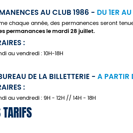
MANENCES AU CLUB 1986 -
DU 1ER AU 
e chaque année, des permanences seront tenues 
es permanances le mardi 28 juillet.
AIRES :
ndi au vendredi : 10H-18H
BUREAU DE LA BILLETTERIE -
A PARTIR 
AIRES :
ndi au vendredi : 9H - 12H // 14H - 18H
 TARIFS