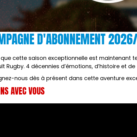
MPAGNE D'ABONNEMENT 2026
 que cette saison exceptionnelle est maintenant te
lt Rugby. 4 décennies d’émotions, d’histoire et d
gnez-nous dès à présent dans cette aventure excep
ANS AVEC VOUS