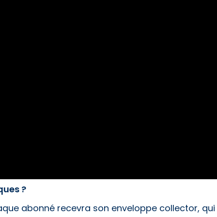
ques ?
haque abonné recevra son enveloppe collector, qui 