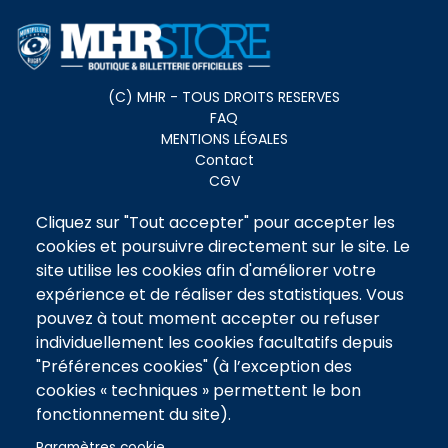
Menu
(C) MHR - TOUS DROITS RESERVES
FAQ
footer
MENTIONS LÉGALES
Contact
CGV
Cliquez sur "Tout accepter" pour accepter les
Pied
BILLETTERIE
cookies et poursuivre directement sur le site. Le
OVALIE PITCHOU
de
BOUTIQUE
site utilise les cookies afin d'améliorer votre
page
TENUE DE MATCH
expérience et de réaliser des statistiques. Vous
2
LIFESTYLE
pouvez à tout moment accepter ou refuser
ENTRAINEMENT
individuellement les cookies facultatifs depuis
ACCESSOIRES
"Préférences cookies" (à l’exception des
NOS OFFRES
cookies « techniques » permettent le bon
PLACES AU MATCH
fonctionnement du site).
OVALIE PITCHOUS
OFFRE ÉTUDIANTE
Paramètres cookie