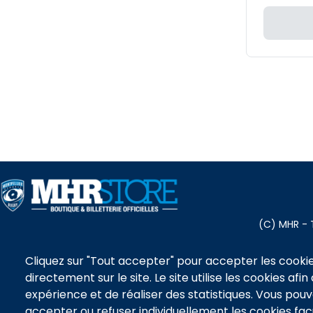
Menu
(C) MHR - 
footer
Cliquez sur "Tout accepter" pour accepter les cooki
directement sur le site. Le site utilise les cookies afi
Pied
BILLETTERIE
B
expérience et de réaliser des statistiques. Vous po
OVALIE PITCHOU
TE
de
accepter ou refuser individuellement les cookies facu