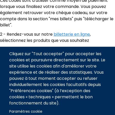
Ces codes sont à utiliser comme moyen de paiement
lorsque vous finalisez votre commande. Vous pouvez
également retrouver votre chèque cadeau, sur votre
compte dans la section "mes billets" puis "télécharger le
billet".
2 - Rendez-vous sur notre
billetterie en ligne
,
sélectionnez les produits que vous souhaitez
3 - Ajoutez vos places au panier
Cliquez sur "Tout accepter" pour accepter les
4 - Valider votre commande
cookies et poursuivre directement sur le site. Le
site utilise les cookies afin d'améliorer votre
5 - Vous pourrez maintenant "Ajouter un chèque
expérience et de réaliser des statistiques. Vous
cadeau"
pouvez à tout moment accepter ou refuser
6 - Entrez le numéro de chèque cadeau et le code de
individuellement les cookies facultatifs depuis
sécurité
"Préférences cookies" (à l’exception des
cookies « techniques » permettent le bon
7 - Finalisez votre commande
fonctionnement du site).
Le montant de votre e-carte cadeau est supérieur au
Paramètres cookie
prix de réservation du match choisi ? Aucun