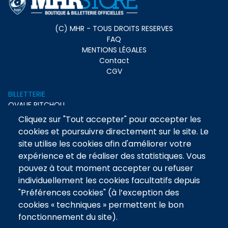
Menu
(C) MHR - TOUS DROITS RESERVES
FAQ
footer
MENTIONS LÉGALES
Contact
CGV
Pied
BILLETTERIE
OVALIE PITCHOU
de
BOUTIQUE
page
Cliquez sur "Tout accepter" pour accepter les
TENUE DE MATCH
2
cookies et poursuivre directement sur le site. Le
LIFESTYLE
site utilise les cookies afin d'améliorer votre
ENTRAINEMENT
expérience et de réaliser des statistiques. Vous
ACCESSOIRES
pouvez à tout moment accepter ou refuser
NOS OFFRES
PLACES AU MATCH
individuellement les cookies facultatifs depuis
OVALIE PITCHOUS
"Préférences cookies" (à l’exception des
OFFRE ÉTUDIANTE
cookies « techniques » permettent le bon
OFFRE VIP
fonctionnement du site).
PMR / PSH