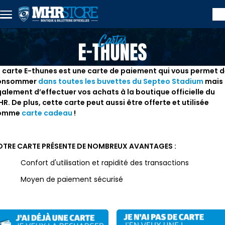
Skip to main content
 carte E-thunes est une carte de paiement qui vous permet 
onsommer
dans toutes les buvettes du Septeo Stadium
mais
alement d’effectuer vos achats à la boutique officielle du
R. De plus, cette carte peut aussi être offerte et utilisée
omme
carte cadeau
!
OTRE CARTE PRÉSENTE DE NOMBREUX AVANTAGES :
Confort d'utilisation et rapidité des transactions
 Moyen de paiement sécurisé